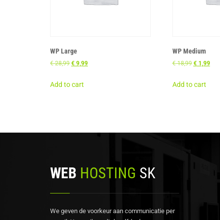
WP Large
WP Medium
€
28,99
€
9,99
€
18,99
€
1,99
Add to cart
Add to cart
WEB
HOSTING
SK
We geven de voorkeur aan communicatie per