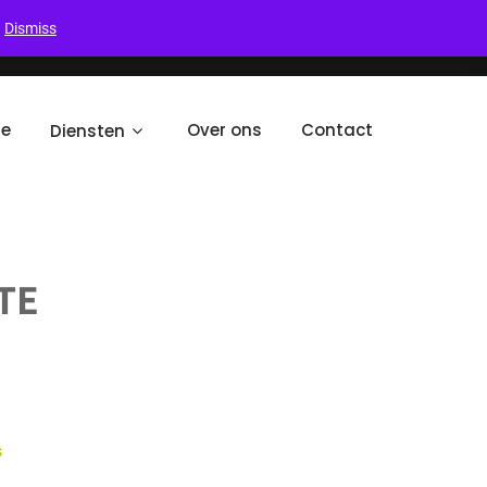
.
Dismiss
Live Chat
Support
Cart
e
Over ons
Contact
Diensten
TE
s