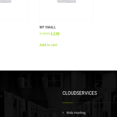
WP SMALL
€
14,99
€
3,99
Add to cart
CLOUDSERVICES
Web Hosting