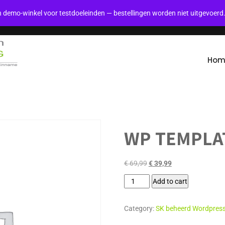
en demo-winkel voor testdoeleinden — bestellingen worden niet uitgevoerd
(+31) 10 4138360
info@serverkingdom.nl
Hom
WP TEMPLA
€
69,99
€
39,99
Add to cart
Category:
SK beheerd Wordpres